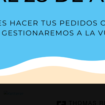
ang para tus aplicaciones
arse a cualquier proyecto
movimientos sin limitar su