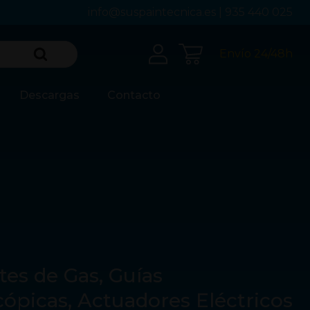
info@suspaintecnica.es
|
935 440 025
Envío 24/48h
Descargas
Contacto
tes de Gas, Guías
cópicas, Actuadores Eléctricos