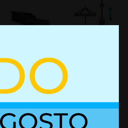
Reenvíos y
Guías para
husillos para
camperización
parasoles​
+ Detalles
+ Detalles