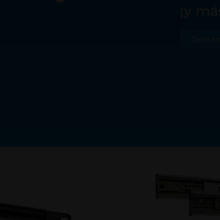
¡y má
Descar