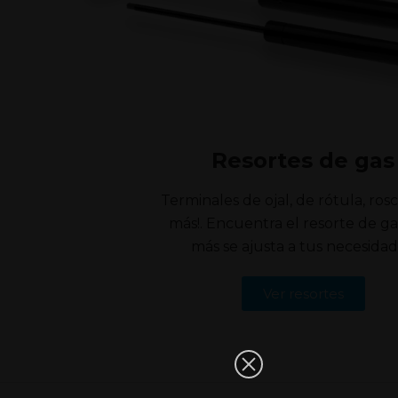
Resortes de gas
Terminales de ojal, de rótula, rosc
más!. Encuentra el resorte de g
más se ajusta a tus necesidad
Ver resortes