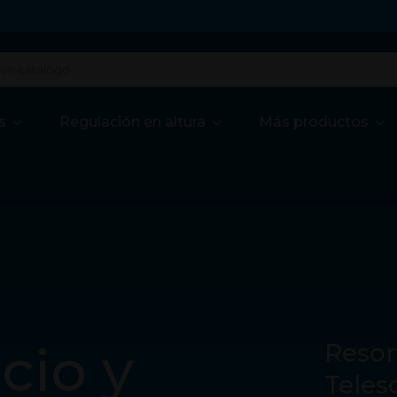
s
Regulación en altura
Más productos
cio y
Resor
Teles