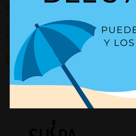
Descubre los nuevos actuadores eléctricos de Jiec
industriales.
Toda una gama de productos compatibles para adapt
y necesidad siempre con la mayor precisión en los 
capacidad de carga
Descúbrelo