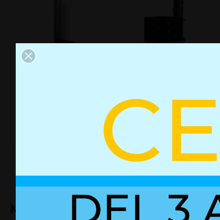
Columna de
Apilador de cajas
elevación
+ Detalles
+ Detalles
Movimiento eficiente y controla