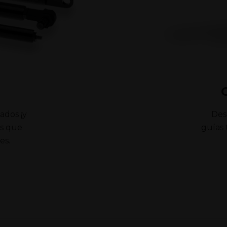
ados ¡y
Des
as que
guías 
es.