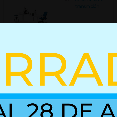
Resortes de gas
inoxidables
Escritorio
regulable en
altura
+ Detalles
+ Detalles
do