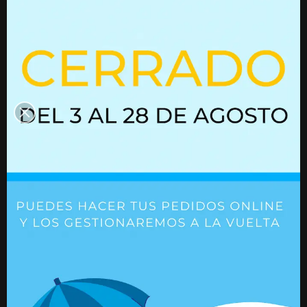
interesen
Resorte de gas con bloqueo
Resorte de gas
01860021
Ref. 01860021
Ref. 01612239