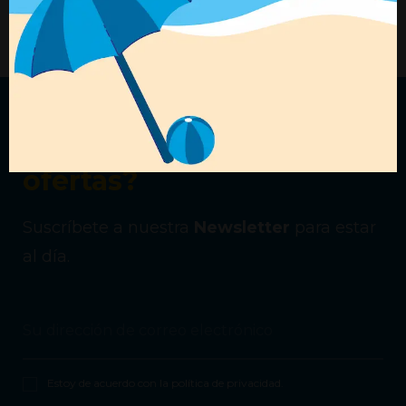
+ Detalles
+ Detalles
¿Quieres recibir nuestras
ofertas?
Suscríbete a nuestra
Newsletter
para estar
al día.
Estoy de acuerdo con la
política de privacidad
.