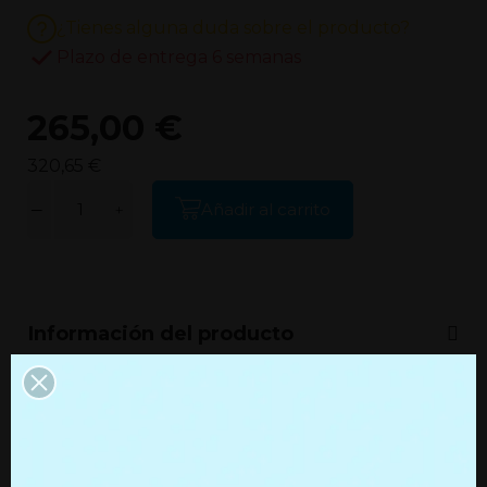
¿Tienes alguna duda sobre el producto?
Plazo de entrega 6 semanas
265,00 €
320,65 €
Añadir al carrito
Información del producto
Información adicional
Productos que quizás te