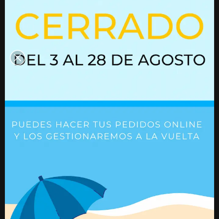
Pack 4 Actuadores
SMS-B-45x90 (600 Kg.)
Columna elevadora
400 mm recorrido
2.000 N
Ref. SMS-B45-4
Ref. EA3C_350_2KN
+ Detalles
+ Detalles
Has visto 12 de 51 productos
Cargar más