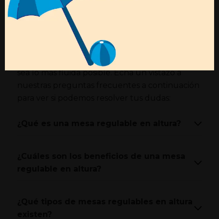
FAQs
¿Tienes alguna duda?
Estamos aquí para hacer que tu experiencia
sea lo más fluida posible. Echa un vistazo a
nuestras preguntas frecuentes a continuación
para ver si podemos resolver tus dudas:
¿Qué es una mesa regulable en altura?
¿Cuáles son los beneficios de una mesa
regulable en altura?
¿Qué tipos de mesas regulables en altura
existen?