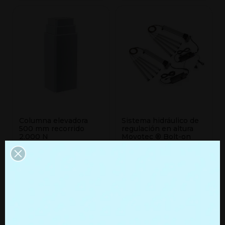
Columna elevadora
Sistema hidráulico de
500 mm recorrido
regulación en altura
2.000 N
Movotec ® Bolt-on
Dual Drive
Ref. EN3A_400_2KN
Ref. MLS-00028
+ Detalles
+ Detalles