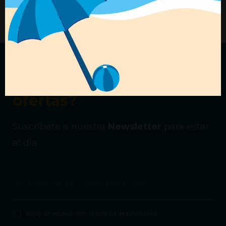
+ Detalles
+ Detalles
¿Quieres recibir nuestras
ofertas?
Suscríbete a nuestra
Newsletter
para estar
al día.
Estoy de acuerdo con la
política de privacidad
.