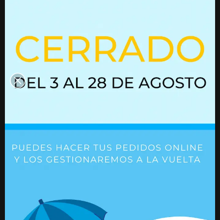
interesen
Resorte de gas con bloqueo
Resorte de gas
03052199
Ref. 03052199
Ref. 01615035