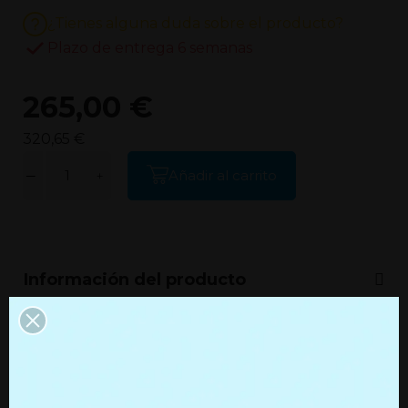
¿Tienes alguna duda sobre el producto?
Plazo de entrega 6 semanas
265,00 €
320,65 €
Añadir al carrito
Información del producto
Información adicional
Productos que quizás te