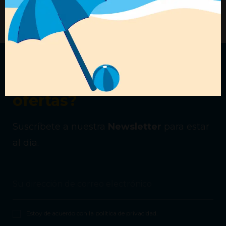
+ Detalles
+ Detalles
¿Quieres recibir nuestras
ofertas?
Suscríbete a nuestra
Newsletter
para estar
al día.
Estoy de acuerdo con la
política de privacidad
.