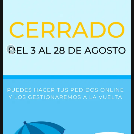
interesen
Resorte de gas con bloqueo
Resorte de gas 
02752127
Ref. 02752127
Ref. 01615531