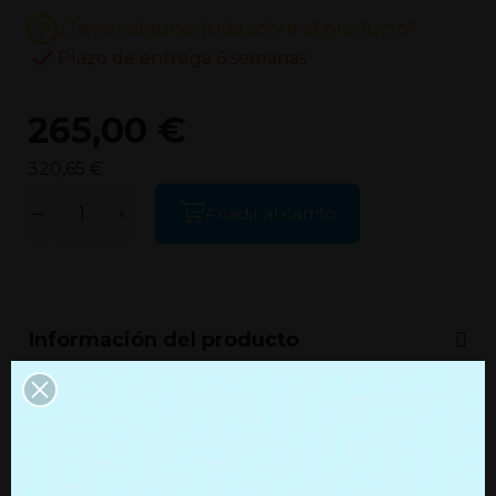
¿Tienes alguna duda sobre el producto?
Plazo de entrega 6 semanas
265,00 €
320,65 €
Añadir al carrito
Información del producto
Información adicional
Productos que quizás te