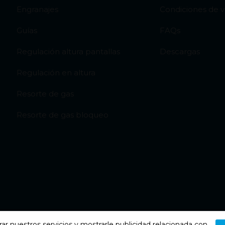
Engranajes
Condiciones de 
Guías
FAQs
Regulación altura pantallas
Descargas
Regulación en altura
Resorte de gas
Resorte de gas bloqueo
rar nuestros servicios y mostrarle publicidad relacionada con