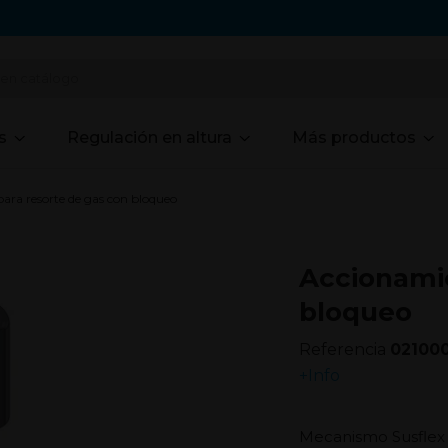
s
Regulación en altura
Más productos
ara resorte de gas con bloqueo
Accionamie
bloqueo
Referencia
02100
+Info
Mecanismo Susflex 