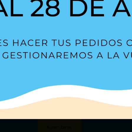
Compact
+ Detalles
+ Detall
LA-SOHE67-KU
Suscríbete a nuestra
Newsl
s?
Estoy de acuerdo con la
política de privacidad
.