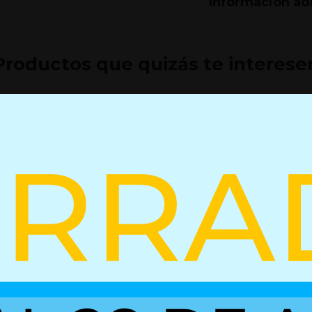
Información ad
Productos que quizás te interese
rte gas
Accionamiento para resorte
Accionami
egrada
de gas con bloqueo - Multi
de gas co