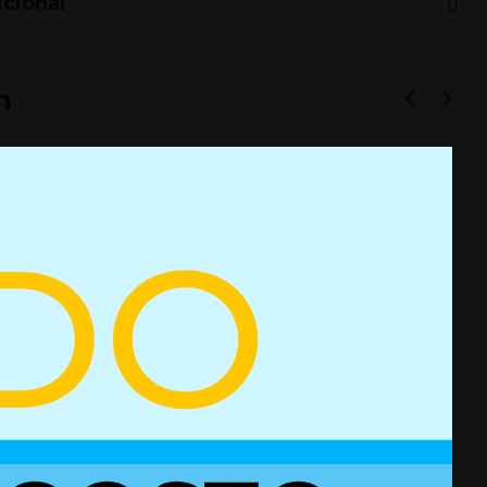
icional
n
ento para resorte
Accionamiento para resorte
n bloqueo -
de gas con bloqueo