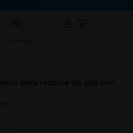
info@suspaintecnica.es
|
935 440 025
Envío 24/48h
Descargas
Contacto
nto para resorte de gas con
075
Direct para la activación mediante palanca de resortes