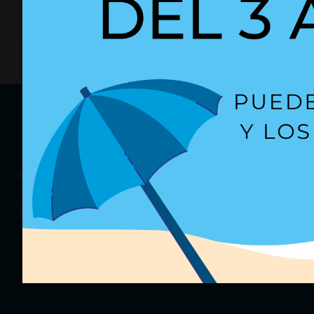
+ Detalles
+ Detalles
Ref. 
¿Quieres recibir
nuestras oferta