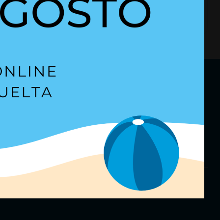
o
es
+ Detalles
etter
para estar al día.