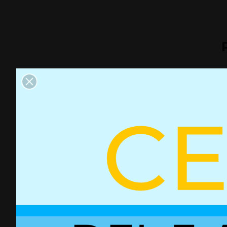
Accionamiento para resorte
Accionamiento reso
de gas con bloqueo - Lateral
bloqueo maneta int