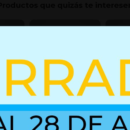
Productos que quizás te interese
1230
Resorte de gas 01615005
Resorte d
02852386
+ Detalles
+ Detall
Ref. 01611230
Ref. 01615005