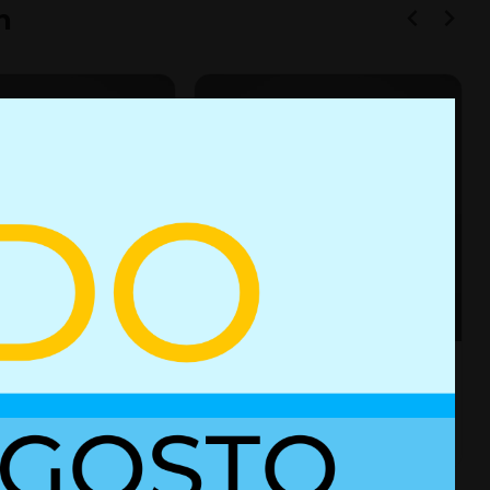
n
e gas con bloqueo
Resorte de gas 01610399
es
+ Detalles
Ref. 02852386
Ref. 01610399