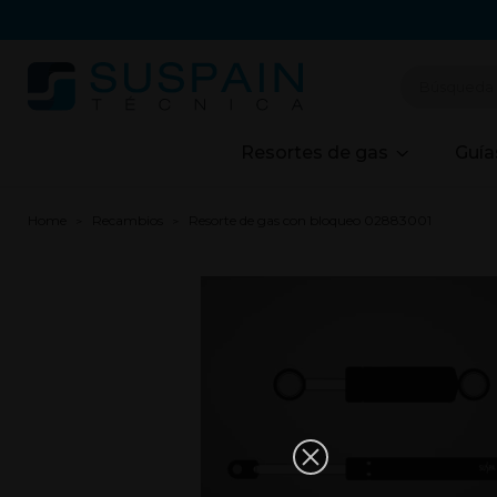
Resortes de gas
Guía
Home
Recambios
Resorte de gas con bloqueo 02883001