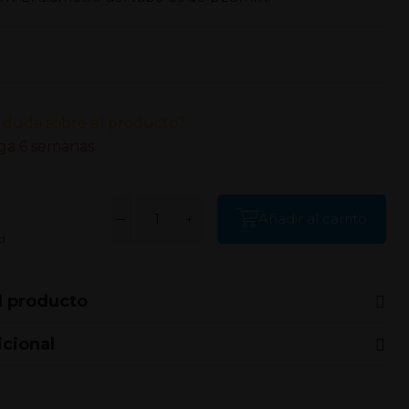
 duda sobre el producto?
ga 6 semanas
Añadir al carrito
l.
l producto
icional