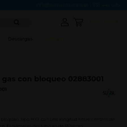
info@suspaintecnica.es
|
935 440 025
Envío 24/48h
Descargas
Contacto
 gas con bloqueo 02883001
001
 bloqueo, tipo HY3 con una longitud entre centros de
mm. El diámetro del tubo es de Ø28mm.