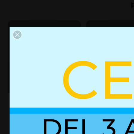
Resorte de gas con bloqueo
Resorte de gas 0161
03052080
+ Detalles
+ Detalles
Ref. 03052080