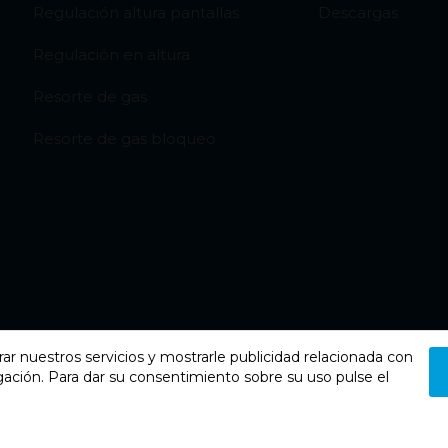
Regulación altura pantallas
Descargas
Regulación en altura
Resorte de gas
Resorte de gas bloqueo
rar nuestros servicios y mostrarle publicidad relacionada con
gación. Para dar su consentimiento sobre su uso pulse el