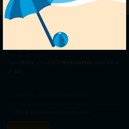
¿Quieres recibir nuestras
ofertas?
Suscríbete a nuestra
Newsletter
para estar
al día.
Estoy de acuerdo con la
política de privacidad
.