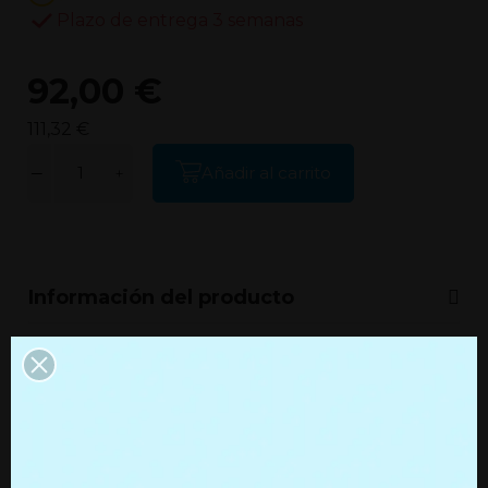
Plazo de entrega 3 semanas
92,00 €
111,32 €
Añadir al carrito
Información del producto
Información adicional
Productos que quizás te
interesen