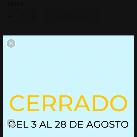
51,39 €
Añadir al carrito
Ficha técnica
CAD
Ref: 01625046
Ref: 01625046
Descuento por volumen
Información del producto
Información adicional