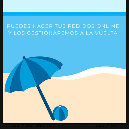
Productos que quizás te
interesen
Fuerza (N)
= 200 - 2000 N
Resorte de gas Ø28/14 L 700/298
Resorte de gas 
mm [F 200-2000N]
mm [F 200-200