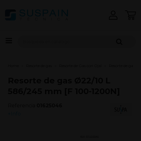
Home
Resorte de gas
Resorte de Gas con Ojal
Resorte de gas Ø
Resorte de gas Ø22/10 L
586/245 mm [F 100-1200N]
Referencia
01625046
+Info