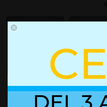
Resorte de gas con bloqueo
Resorte de gas con
02860270
02852106
+ Detalles
+ Detalles
Ref. 02860270