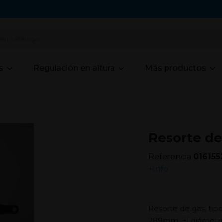
s
Regulación en altura
Más productos
Resorte de
Referencia
016155
+Info
Resorte de gas, tip
289mm. El diámetr