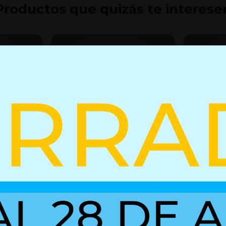
Productos que quizás te interese
 bloqueo
Resorte de gas con bloqueo
Resorte d
02752305
02752222
+ Detalles
+ Detall
Ref. 02852106
Ref. 02752305