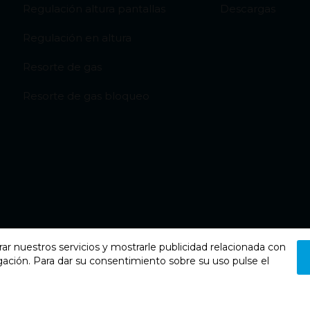
Regulación altura pantallas
Descargas
Regulación en altura
Resorte de gas
Resorte de gas bloqueo
rar nuestros servicios y mostrarle publicidad relacionada con
gación. Para dar su consentimiento sobre su uso pulse el