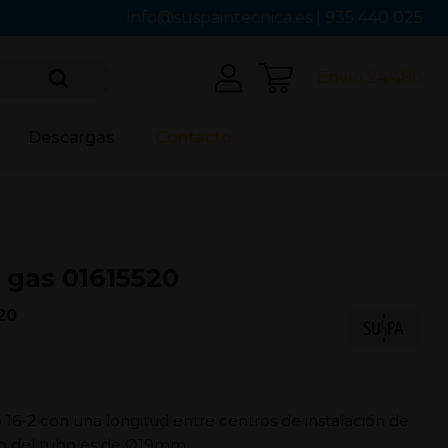
info@suspaintecnica.es
|
935 440 025
Envío 24/48h
Descargas
Contacto
 gas 01615520
20
o 16-2 con una longitud entre centros de instalación de
o del tubo es de Ø19mm.