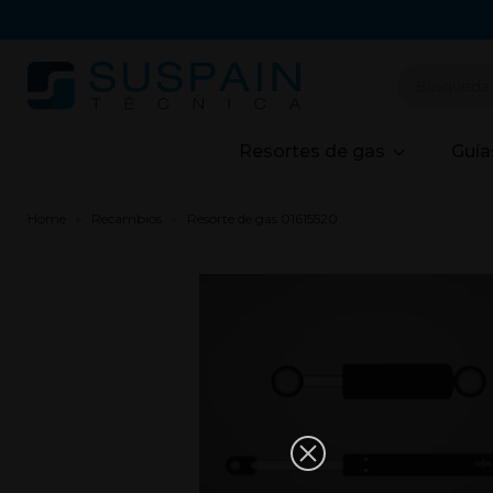
Resortes de gas
Guía
Home
Recambios
Resorte de gas 01615520