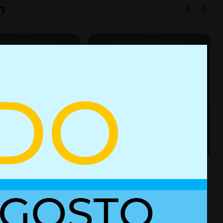
n
e gas con bloqueo
Resorte de gas 01624472
es
+ Detalles
Ref. 02752222
Ref. 01624472