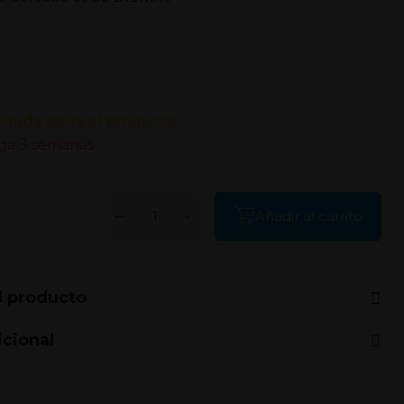
 duda sobre el producto?
ga 3 semanas
Añadir al carrito
l producto
icional