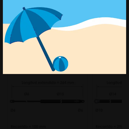
Ref. 01625019
Ref. 01625038
+ Detalles
+ Detalles
Productos relacionados
Fuerza (N)
= 50 - 400 N