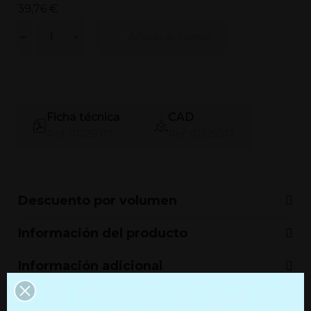
39,76 €
Añadir al carrito
Ficha técnica
CAD
Ref: 01625017
Ref: 01625017
Descuento por volumen
Información del producto
Información adicional