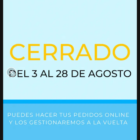
Productos que quizás te
interesen
Fuerza (N)
= 80 - 750 N
Resorte de gas Ø18,5/8 L 405/160
Resorte de gas
mm [F 80-750N]
mm [F 100-120