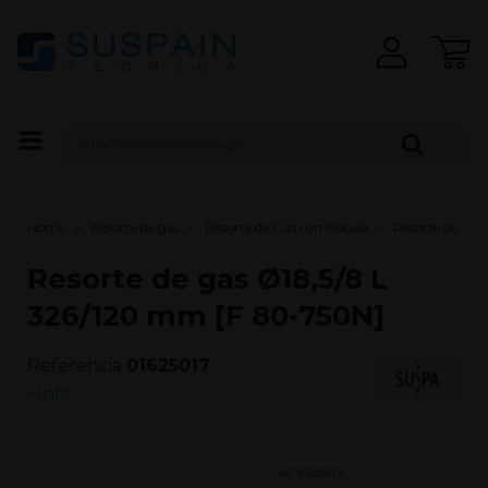
Home
Resorte de gas
Resorte de Gas con Rótula
Resorte de gas
Resorte de gas Ø18,5/8 L
326/120 mm [F 80-750N]
Referencia
01625017
+Info