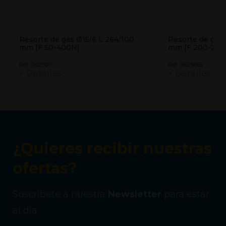
Resorte de gas Ø15/6 L 264/100
Resorte de gas
mm [F 50-400N]
mm [F 200-200
Ref. 01625011
Ref. 01625065
+ Detalles
+ Detalles
¿Quieres recibir nuestras
ofertas?
Suscríbete a nuestra
Newsletter
para estar
al día.