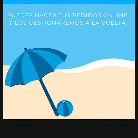
Cable con palanca de disparo
Maneta disparo 
L1200 mm - Susflex Multi
negro
Ref. 03152070
Ref. LMTONBB000
+ Detalles
+ Detalles