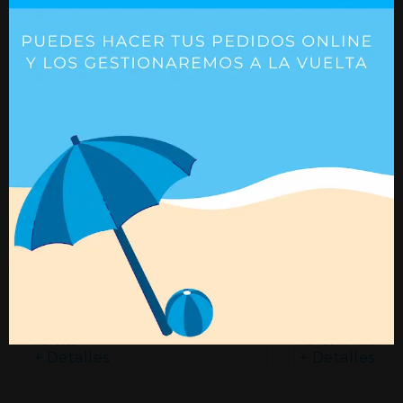
Freno 3052
Funda de alumin
anodizado negr
Ref. 3052
Ref. 1261.11-V02L1M
+ Detalles
+ Detalles