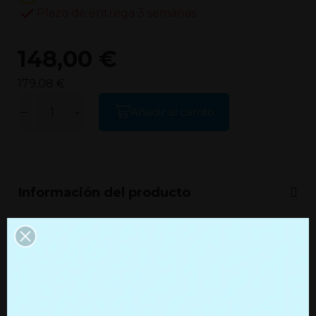
Plazo de entrega 3 semanas
148,00 €
179,08 €
Añadir al carrito
Información del producto
Información adicional
Productos que quizás te
interesen