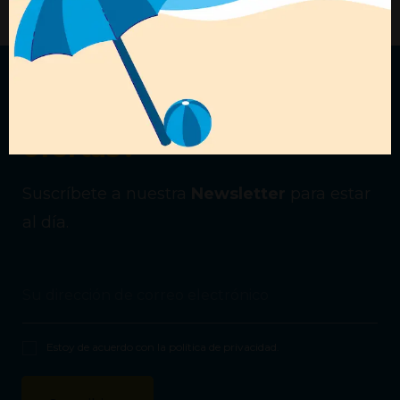
¿Quieres recibir nuestras
ofertas?
Suscríbete a nuestra
Newsletter
para estar
al día.
Estoy de acuerdo con la
política de privacidad
.