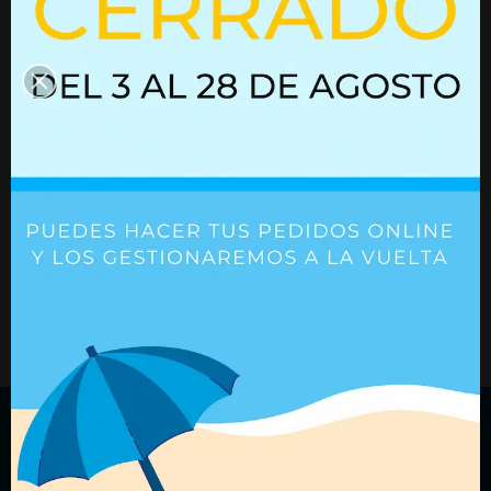
02752115
Ref. 02752115
Ref. 01615191
+ Detalles
+ Detalles
¿Quieres recibir nuestras