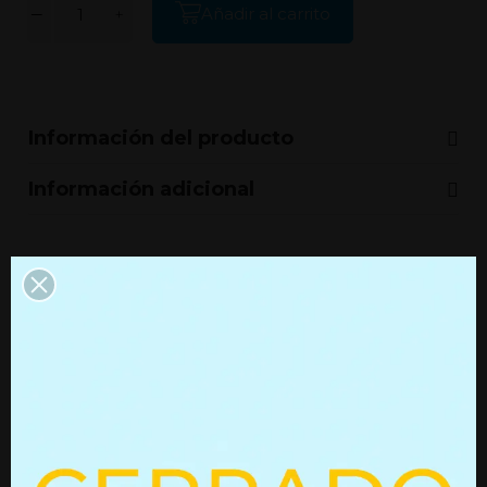
Añadir al carrito
Información del producto
Información adicional
Productos que quizás te
interesen
Resorte de gas con bloqueo
Resorte de gas 