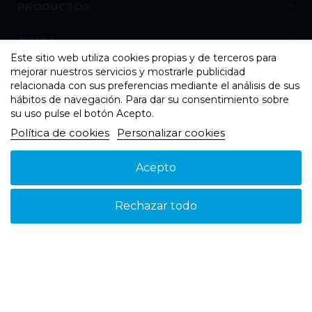
PRODUCTOS
AYUDA
Este sitio web utiliza cookies propias y de terceros para
mejorar nuestros servicios y mostrarle publicidad
NOSOTROS
relacionada con sus preferencias mediante el análisis de sus
hábitos de navegación. Para dar su consentimiento sobre
su uso pulse el botón Acepto.
Política de cookies
Personalizar cookies
Acepto
Aviso legal
Política de cookies
Política de Privacidad
© 2026 - Suspain - Todos los derechos reservados
Rechazar todo