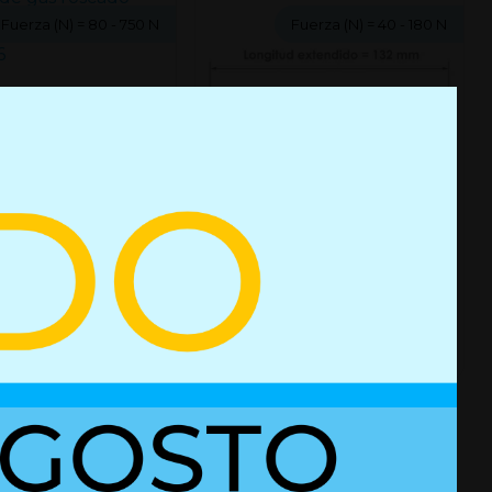
Fuerza (N)
= 80 - 750 N
Fuerza (N)
= 40 - 180 N
e gas Ø18,5/8 L
mm [F 80-750N]
Resorte de gas Ø12/4 L 132/55
mm [F 40-180N]
es
+ Detalles
Ref. A160367M6
Ref. 01625543