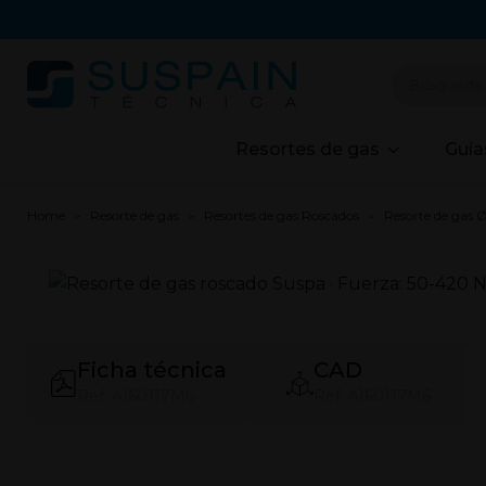
Resortes de gas
Guía
Home
Resorte de gas
Resortes de gas Roscados
Resorte de gas 
Ficha técnica
CAD
Ref: A160117M6
Ref: A160117M6