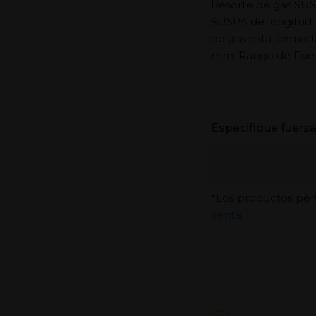
Resorte de gas SUS
SUSPA de longitud t
de gas está formad
mm. Rango de Fuerz
Especifique fuerz
*Los productos per
venta
.