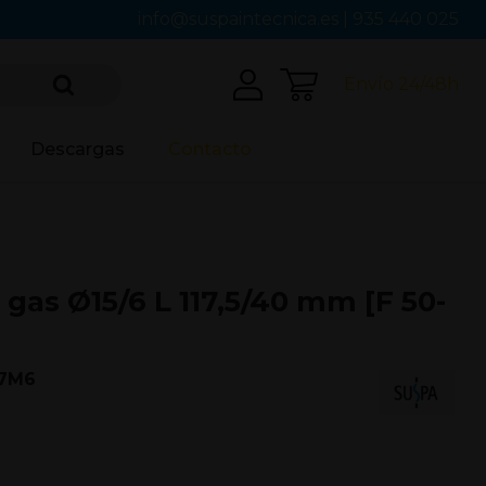
info@suspaintecnica.es
|
935 440 025
Envío 24/48h
Descargas
Contacto
 gas Ø15/6 L 117,5/40 mm [F 50-
17M6