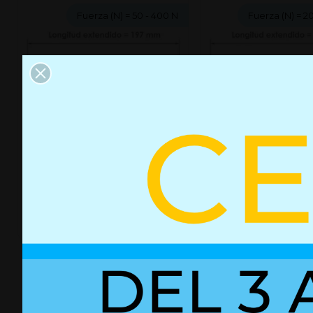
Fuerza (N)
= 50 - 400 N
Fuerza (N)
= 2
Resorte de gas Ø15/6 L 197/80
Resorte de gas Ø28/
mm [F 50-400N]
768/350 mm [F 200
+ Detalles
+ Detalles
Ref. A160197M6
R