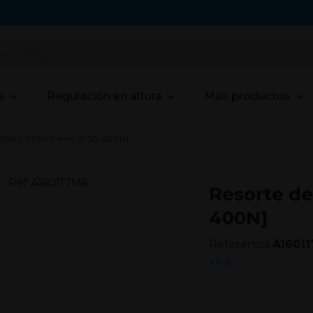
s
Regulación en altura
Más productos
Ø15/6 L 117,5/40 mm [F 50-400N]
Resorte de
400N]
Referencia
A1601
+Info