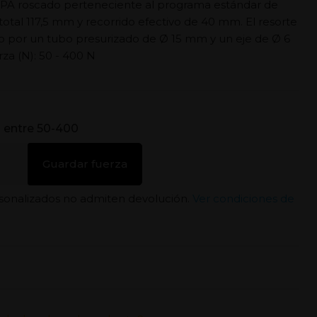
PA roscado perteneciente al programa estándar de
otal 117,5 mm y recorrido efectivo de 40 mm. El resorte
o por un tubo presurizado de Ø 15 mm y un eje de Ø 6
a (N): 50 - 400 N
a entre 50-400
Guardar fuerza
sonalizados no admiten devolución.
Ver condiciones de