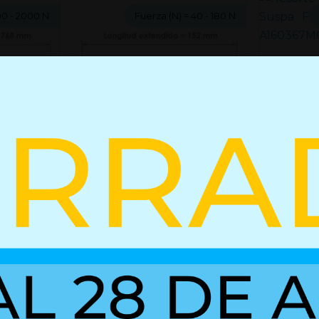
00 - 2000 N
Fuerza (N)
= 40 - 180 N
Resorte d
367/160 
14 L
Resorte de gas Ø12/4 L 152/60
-2000N]
mm [F 40-180N]
+ Detalles
+ Detall
ef. A160768M8
Ref. 01625544
Productos relacionados