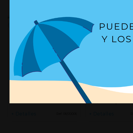
Fuerza (N)
=
Terminal de ojal de Ø 8 mm
para M6 - 06510006
Resorte de gas Ø18,
206/80 mm [F 80-7
+ Detalles
+ Detalles
Ref. 06510006
R