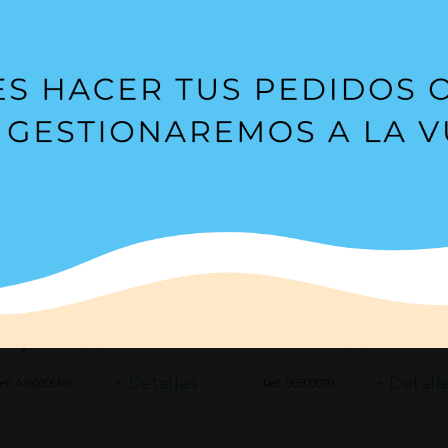
 80 - 750 N
Terminal de ojal de Ø 8 mm
Terminal 
para M6 - 06500070
para M6 -
5/8 L
50N]
+ Detalles
+ Detall
ef. A160206M6
Ref. 06500070