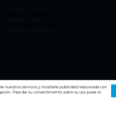
Regulación en altura
Resorte de gas
Resorte de gas bloqueo
rar nuestros servicios y mostrarle publicidad relacionada con
gación. Para dar su consentimiento sobre su uso pulse el