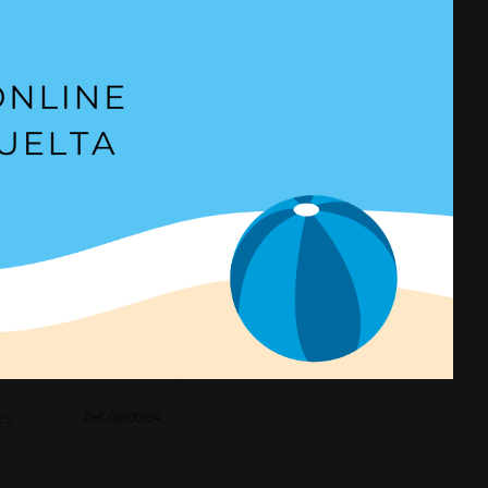
de ojal de Ø 8 mm
 06500164
es
Ref. 06500164