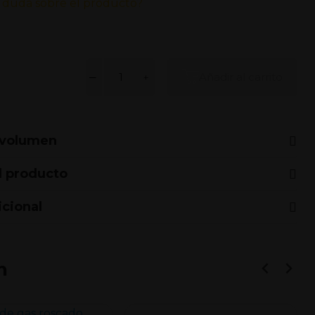
 duda sobre el producto?
Añadir al carrito
.
 volumen
l producto
icional
n