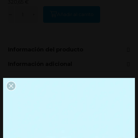
320,65 €
Añadir al carrito
Información del producto
Información adicional
Productos que quizás te
interesen
Resorte de gas