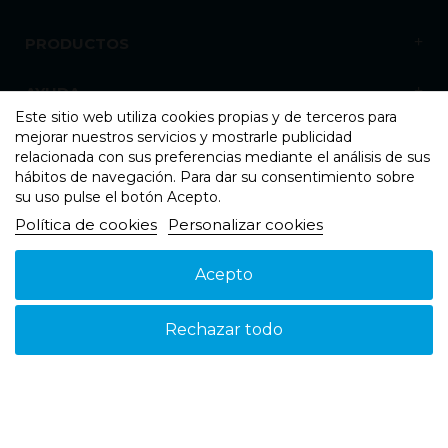
PRODUCTOS
AYUDA
Este sitio web utiliza cookies propias y de terceros para
mejorar nuestros servicios y mostrarle publicidad
NOSOTROS
relacionada con sus preferencias mediante el análisis de sus
hábitos de navegación. Para dar su consentimiento sobre
su uso pulse el botón Acepto.
Política de cookies
Personalizar cookies
Acepto
Aviso legal
Política de cookies
Política de Privacidad
© 2026 - Suspain - Todos los derechos reservados
Rechazar todo