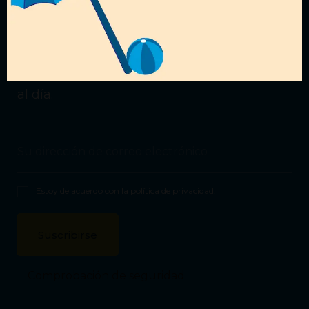
¿Quieres recibir nuestras
ofertas?
Suscríbete a nuestra
Newsletter
para estar
al día.
Estoy de acuerdo con la
política de privacidad
.
Comprobación de seguridad