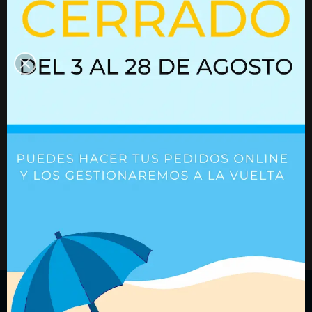
Resorte de gas 01600206
Ref. 01600206
Ref. 01610193
+ Detalles
+ Detalles