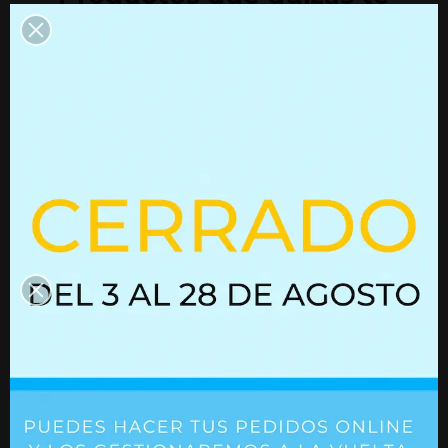
interesen
Resorte de gas con bloqueo
02852146
Resorte de gas
02752257
Ref. 02852146
Ref. 02752257