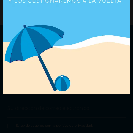
+ Detalles
+ Detalles
¿Quieres recibir nuestras
ofertas?
Suscríbete a nuestra
Newsletter
para estar
al día.
Estoy de acuerdo con la
política de privacidad
.