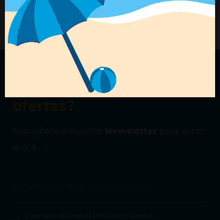
Ref. 02852326
Ref. 03052306
+ Detalles
+ Detalles
¿Quieres recibir nuestras
ofertas?
Suscríbete a nuestra
Newsletter
para estar
al día.
Estoy de acuerdo con la
política de privacidad
.