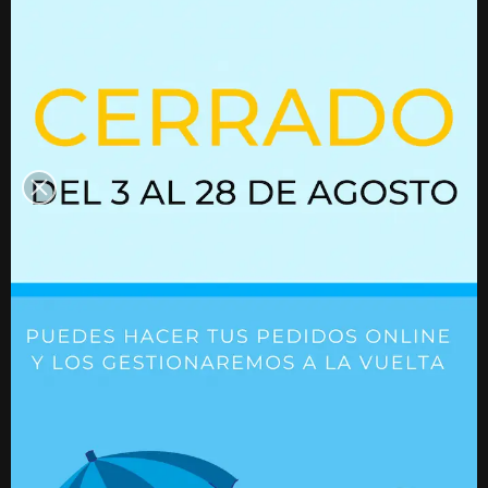
Productos que quizás te
interesen
Resorte de gas con bloqueo
Resorte de gas
02852326
03052306