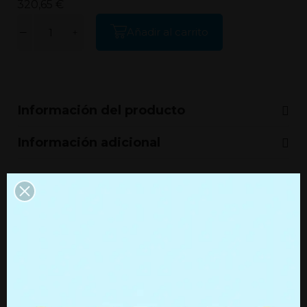
320,65 €
Añadir al carrito
Información del producto
Información adicional
Productos que quizás te
interesen