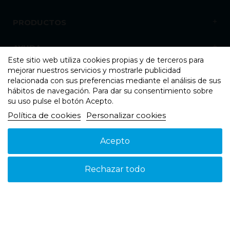
PRODUCTOS
AYUDA
Este sitio web utiliza cookies propias y de terceros para
mejorar nuestros servicios y mostrarle publicidad
NOSOTROS
relacionada con sus preferencias mediante el análisis de sus
hábitos de navegación. Para dar su consentimiento sobre
su uso pulse el botón Acepto.
Política de cookies
Personalizar cookies
Acepto
Aviso legal
Política de cookies
Política de Privacidad
© 2026 - Suspain - Todos los derechos reservados
Rechazar todo