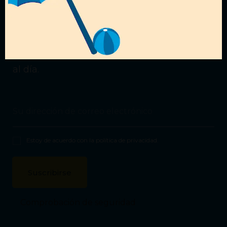
¿Quieres recibir nuestras
ofertas?
Suscríbete a nuestra
Newsletter
para estar
al día.
Estoy de acuerdo con la
política de privacidad
.
Comprobación de seguridad