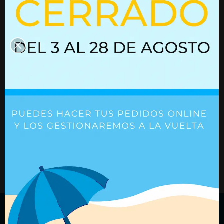
Resorte de gas 01615261
Resorte de gas
Ref. 01615261
Ref. 01624473
+ Detalles
+ Detalles