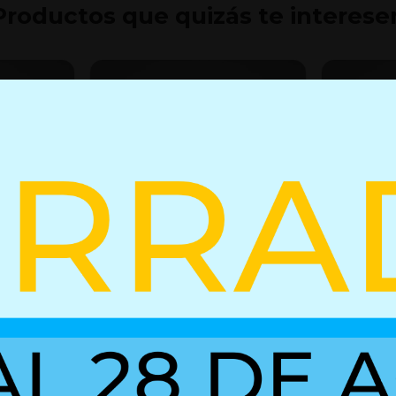
Productos que quizás te interese
 bloqueo
Resorte de gas con bloqueo
Resorte d
03052245
02852423
+ Detalles
+ Detall
Ref. 02750591
Ref. 03052245