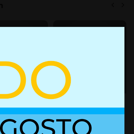
n
e gas con bloqueo
Resorte de gas con bloqueo
03052303
es
+ Detalles
Ref. 02852423
Ref. 03052303