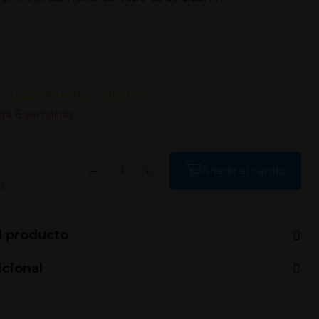
 duda sobre el producto?
ga 6 semanas
Añadir al carrito
l.
l producto
icional