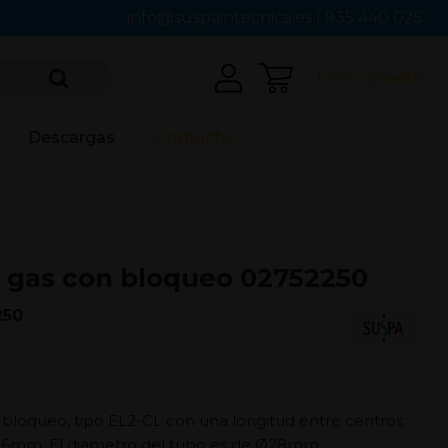
info@suspaintecnica.es
|
935 440 025
Envío 24/48h
Descargas
Contacto
 gas con bloqueo 02752250
250
 bloqueo, tipo EL2-CL con una longitud entre centros
236mm. El diámetro del tubo es de Ø28mm.