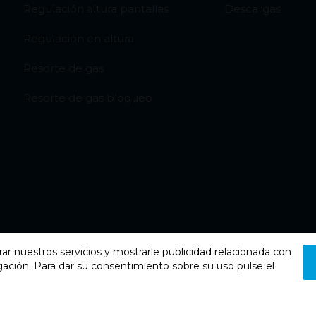
Regulación altura pantallas
Descargas
Regulación en altura
Resorte de gas
Resorte de gas bloqueo
rar nuestros servicios y mostrarle publicidad relacionada con
gación. Para dar su consentimiento sobre su uso pulse el