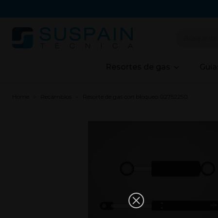
Resortes de gas
Guía
Home
Recambios
Resorte de gas con bloqueo 02752250