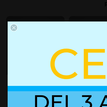
Resorte de gas con bloqueo
Resorte de gas con
03052260
02750591
+ Detalles
+ Detalles
Ref. 03052260