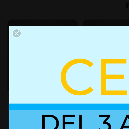
Resorte de gas con bloqueo
Resorte de gas con
01860028
01850116
+ Detalles
+ Detalles
Ref. 01860028