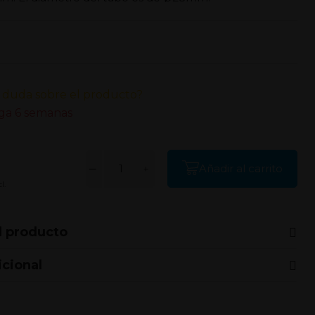
 duda sobre el producto?
ga 6 semanas
Añadir al carrito
l.
l producto
icional