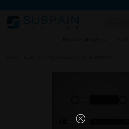
Resortes de gas
Guía
Home
Recambios
Resorte de gas con bloqueo 02852253