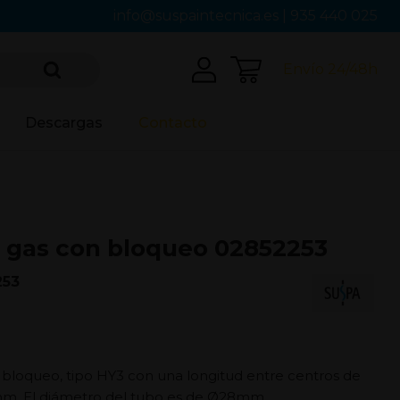
info@suspaintecnica.es
|
935 440 025
Envío 24/48h
Descargas
Contacto
 gas con bloqueo 02852253
253
 bloqueo, tipo HY3 con una longitud entre centros de
mm. El diámetro del tubo es de Ø28mm.