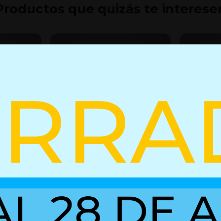
Productos que quizás te interese
 bloqueo
Resorte de gas 01611861
Resorte d
+ Detalles
+ Detall
Ref. 01850116
Ref. 01611861