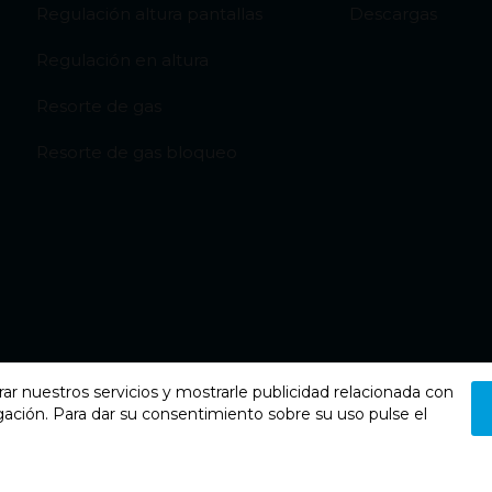
Regulación altura pantallas
Descargas
Regulación en altura
Resorte de gas
Resorte de gas bloqueo
rar nuestros servicios y mostrarle publicidad relacionada con
gación. Para dar su consentimiento sobre su uso pulse el