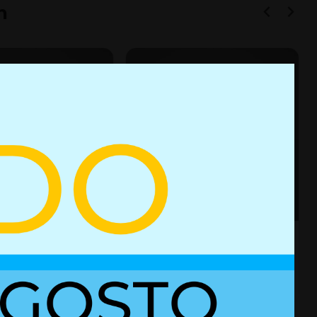
n
e gas 01611503
Resorte de gas con bloqueo
02852417
es
+ Detalles
Ref. 01611503
Ref. 02852417