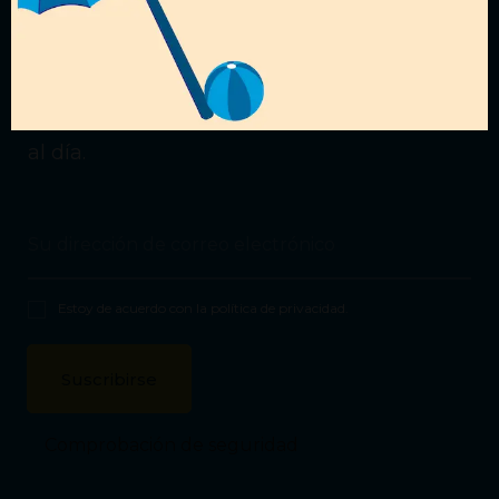
¿Quieres recibir nuestras
ofertas?
Suscríbete a nuestra
Newsletter
para estar
al día.
Estoy de acuerdo con la
política de privacidad
.
Comprobación de seguridad