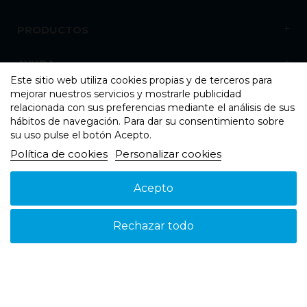
PRODUCTOS
AYUDA
Este sitio web utiliza cookies propias y de terceros para
mejorar nuestros servicios y mostrarle publicidad
NOSOTROS
relacionada con sus preferencias mediante el análisis de sus
hábitos de navegación. Para dar su consentimiento sobre
su uso pulse el botón Acepto.
Política de cookies
Personalizar cookies
Acepto
Aviso legal
Política de cookies
Política de Privacidad
© 2026 - Suspain - Todos los derechos reservados
Rechazar todo