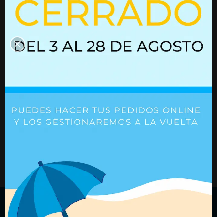
Resorte de gas
03052041
Resorte de gas con bloqueo
02852405
Ref. 02852405
Ref. 03052041
+ Detalles
+ Detalles