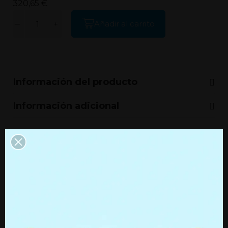
320,65 €
Añadir al carrito
Información del producto
Información adicional
Productos que quizás te
interesen