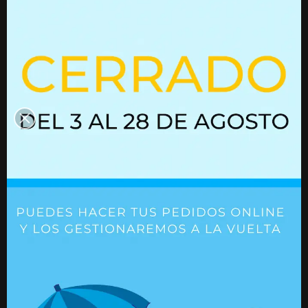
Productos que quizás te
interesen
Resorte de gas con bloqueo
Resorte de gas
02752269
02752081