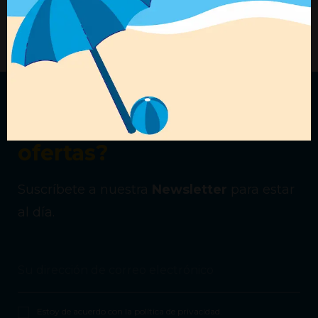
Ref. 02752269
Ref. 02752081
+ Detalles
+ Detalles
¿Quieres recibir nuestras
ofertas?
Suscríbete a nuestra
Newsletter
para estar
al día.
Estoy de acuerdo con la
política de privacidad
.