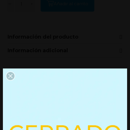
Añadir al carrito
Información del producto
Información adicional
Productos que quizás te
interesen