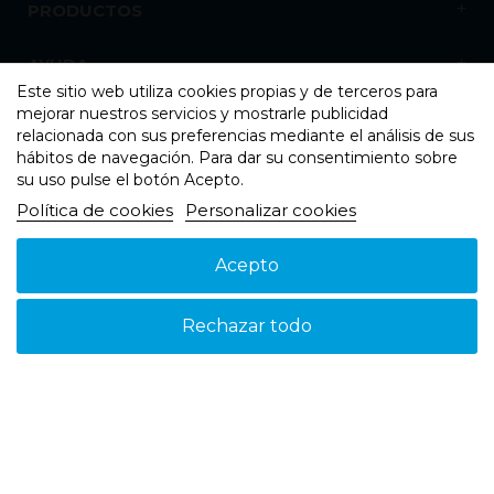
PRODUCTOS
AYUDA
Este sitio web utiliza cookies propias y de terceros para
mejorar nuestros servicios y mostrarle publicidad
NOSOTROS
relacionada con sus preferencias mediante el análisis de sus
hábitos de navegación. Para dar su consentimiento sobre
su uso pulse el botón Acepto.
Política de cookies
Personalizar cookies
Acepto
Aviso legal
Política de cookies
Política de Privacidad
© 2026 - Suspain - Todos los derechos reservados
Rechazar todo