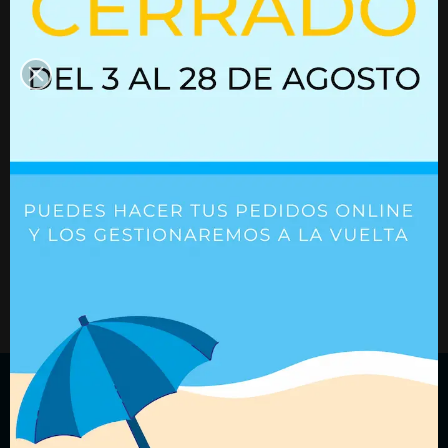
Resorte de gas
02852398
Resorte de gas con bloqueo
03052284
Ref. 03052284
Ref. 02852398
+ Detalles
+ Detalles
¿Quieres recibir nuestras