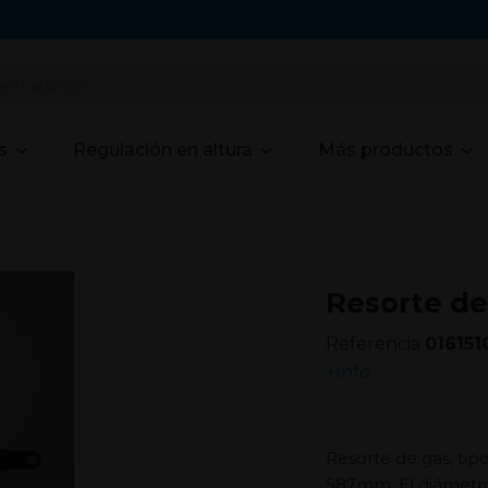
s
Regulación en altura
Más productos
Resorte de
Referencia
016151
+Info
Resorte de gas, tip
587mm. El diámetr