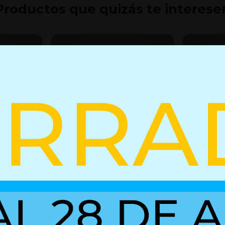
Productos que quizás te interese
 bloqueo
Resorte de gas 01611931
Resorte d
+ Detalles
+ Detall
Ref. 02852235
Ref. 01611931