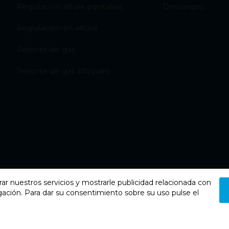
Regulación altura pantallas
Descargas
Regulación en altura
Resorte de gas
Resorte de gas bloqueo
rar nuestros servicios y mostrarle publicidad relacionada con
gación. Para dar su consentimiento sobre su uso pulse el