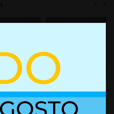
n
e gas 01615193
Resorte de gas 01610916
es
+ Detalles
Ref. 01615193
Ref. 01610916