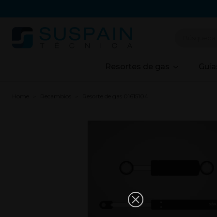
Resortes de gas
Guía
Home
Recambios
Resorte de gas 01615104