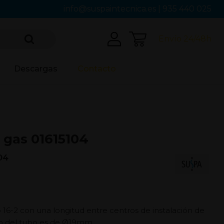
info@suspaintecnica.es
|
935 440 025
Envío 24/48h
Descargas
Contacto
 gas 01615104
04
o 16-2 con una longitud entre centros de instalación de
o del tubo es de Ø19mm.