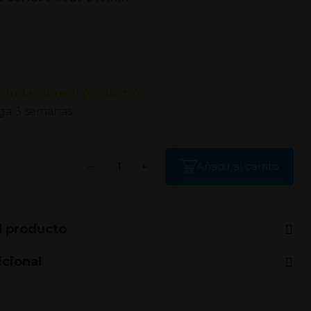
 duda sobre el producto?
ga 3 semanas
Añadir al carrito
l producto
icional