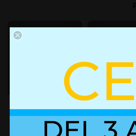
Resorte de gas con bloqueo
Resorte de gas con
03052309
02852235
+ Detalles
+ Detalles
Ref. 03052309