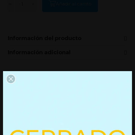
Añadir al carrito
Información del producto
Información adicional
Productos que quizás te
interesen
Resorte de gas