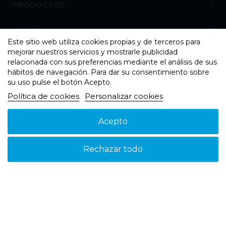
PRODUCTOS
AYUDA
Este sitio web utiliza cookies propias y de terceros para
mejorar nuestros servicios y mostrarle publicidad
NOSOTROS
relacionada con sus preferencias mediante el análisis de sus
hábitos de navegación. Para dar su consentimiento sobre
su uso pulse el botón Acepto.
Política de cookies
Personalizar cookies
Acepto
Aviso legal
Política de cookies
Política de Privacidad
© 2026 - Suspain - Todos los derechos reservados
Rechazar todo