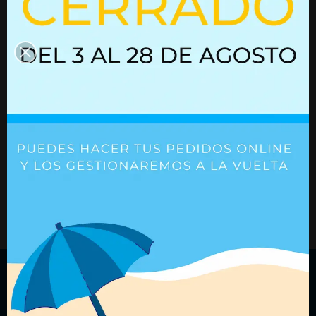
03052361
Resorte de gas con bloqueo
02852488
Ref. 02852488
Ref. 03052361
+ Detalles
+ Detalles
¿Quieres recibir nuestras