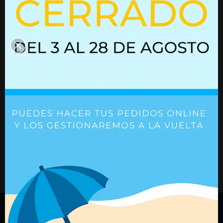
Resorte de gas 01613906
Resorte de gas
03052137
Ref. 01613906
Ref. 03052137
+ Detalles
+ Detalles