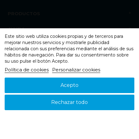
PRODUCTOS
AYUDA
Este sitio web utiliza cookies propias y de terceros para
mejorar nuestros servicios y mostrarle publicidad
NOSOTROS
relacionada con sus preferencias mediante el análisis de sus
hábitos de navegación. Para dar su consentimiento sobre
su uso pulse el botón Acepto.
Política de cookies
Personalizar cookies
Acepto
Aviso legal
Política de cookies
Política de Privacidad
© 2026 - Suspain - Todos los derechos reservados
Rechazar todo