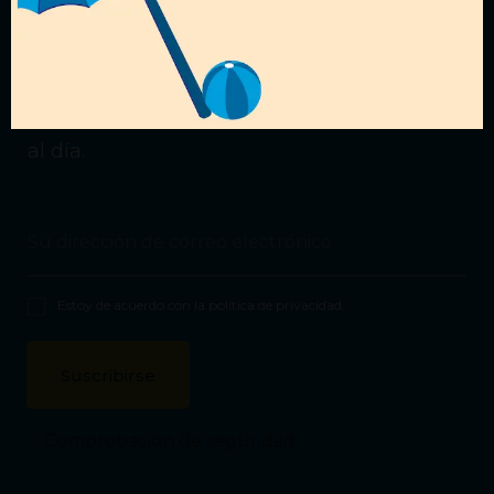
¿Quieres recibir nuestras
ofertas?
Suscríbete a nuestra
Newsletter
para estar
al día.
Estoy de acuerdo con la
política de privacidad
.
Comprobación de seguridad