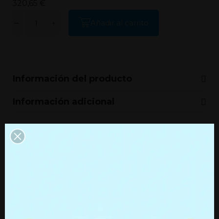
320,65 €
Añadir al carrito
Información del producto
Información adicional
Productos que quizás te
interesen