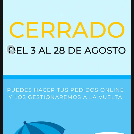
interesen
Resorte de gas con bloqueo
Resorte de gas 
02852245
Ref. 02852245
Ref. 01615148