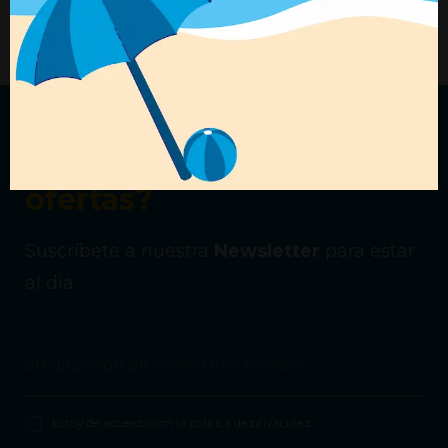
+ Detalles
+ Detalles
¿Quieres recibir nuestras
ofertas?
Suscríbete a nuestra
Newsletter
para estar
al día.
Estoy de acuerdo con la
política de privacidad
.