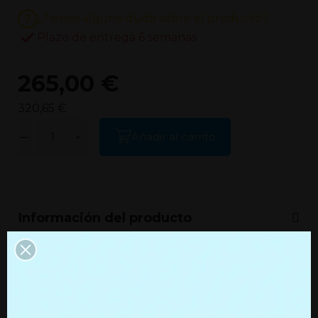
¿Tienes alguna duda sobre el producto?
Plazo de entrega 6 semanas
265,00 €
320,65 €
Añadir al carrito
Información del producto
Información adicional
Productos que quizás te