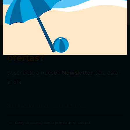
+ Detalles
+ Detalles
¿Quieres recibir nuestras
ofertas?
Suscríbete a nuestra
Newsletter
para estar
al día.
Estoy de acuerdo con la
política de privacidad
.