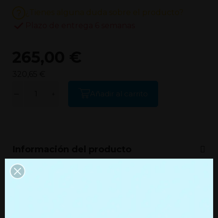
¿Tienes alguna duda sobre el producto?
Plazo de entrega 6 semanas
265,00 €
320,65 €
Añadir al carrito
Información del producto
Información adicional
Productos que quizás te