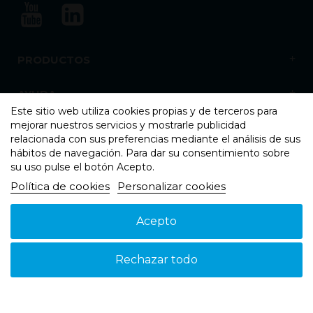
PRODUCTOS
AYUDA
Este sitio web utiliza cookies propias y de terceros para
mejorar nuestros servicios y mostrarle publicidad
NOSOTROS
relacionada con sus preferencias mediante el análisis de sus
hábitos de navegación. Para dar su consentimiento sobre
su uso pulse el botón Acepto.
Política de cookies
Personalizar cookies
Acepto
Aviso legal
Política de cookies
Política de Privacidad
© 2026 - Suspain - Todos los derechos reservados
Rechazar todo