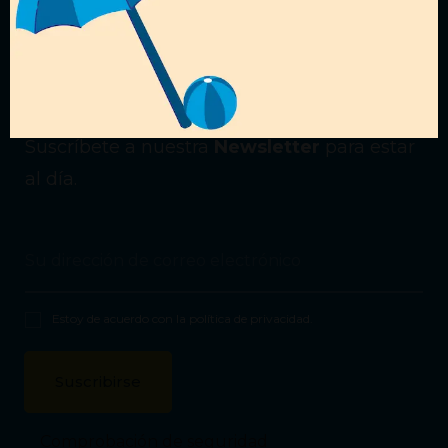
¿Quieres recibir nuestras
ofertas?
Suscríbete a nuestra
Newsletter
para estar
al día.
Estoy de acuerdo con la
política de privacidad
.
Comprobación de seguridad