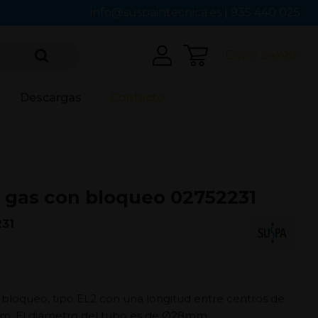
info@suspaintecnica.es
|
935 440 025
Envío 24/48h
Descargas
Contacto
 gas con bloqueo 02752231
231
 bloqueo, tipo EL2 con una longitud entre centros de
mm. El diámetro del tubo es de Ø28mm.