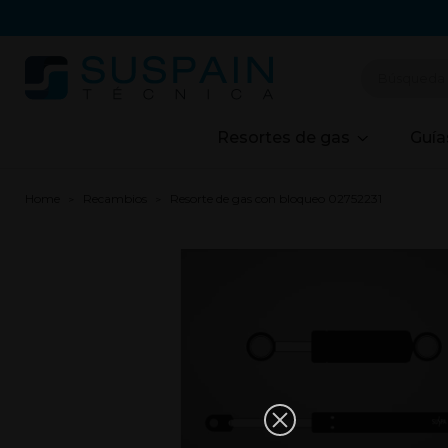
Resortes de gas
Guía
Home
Recambios
Resorte de gas con bloqueo 02752231