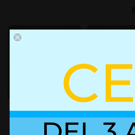
Resorte de gas con bloqueo
Resorte de gas 0161
02752273
+ Detalles
+ Detalles
Ref. 02752273