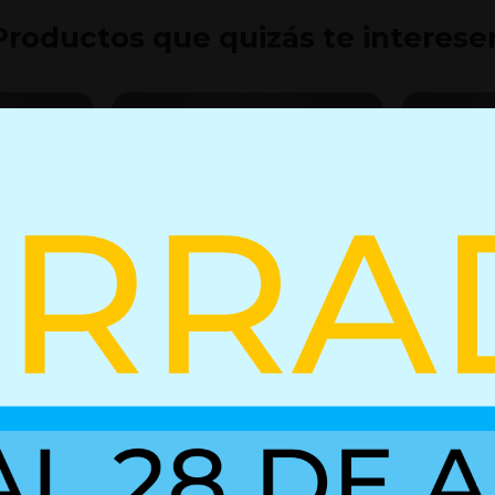
Productos que quizás te interese
2835
Resorte de gas con bloqueo
Resorte d
02752056
+ Detalles
+ Detall
Ref. 01612835
Ref. 02752056