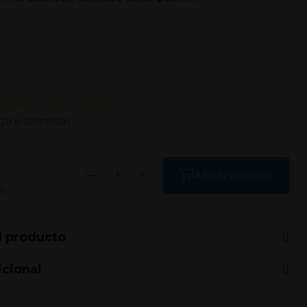
 duda sobre el producto?
ga 6 semanas
Añadir al carrito
l.
l producto
icional