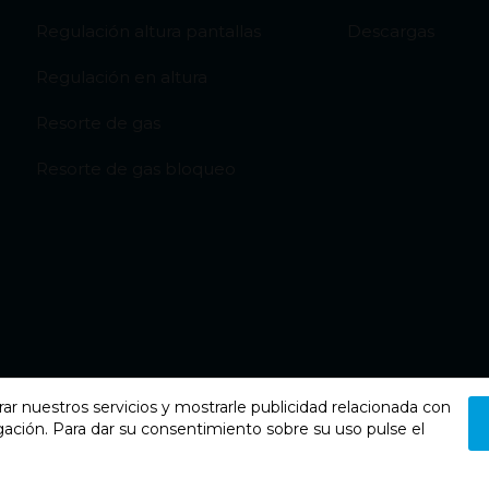
Regulación altura pantallas
Descargas
Regulación en altura
Resorte de gas
Resorte de gas bloqueo
rar nuestros servicios y mostrarle publicidad relacionada con
gación. Para dar su consentimiento sobre su uso pulse el