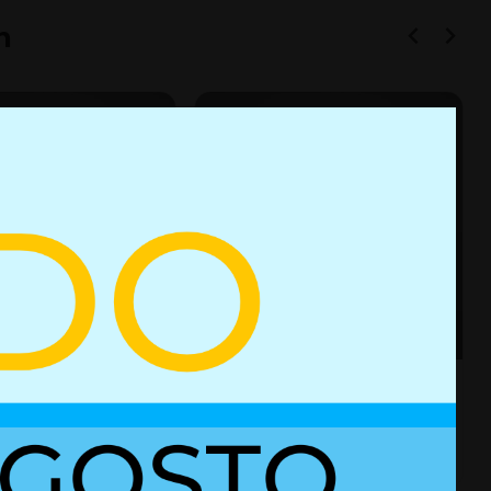
n
e gas 01612141
Resorte de gas 01610962
es
+ Detalles
Ref. 01612141
Ref. 01610962