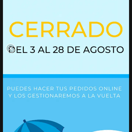
interesen
Resorte de gas con bloqueo
Resorte de gas
02752313
03052256
Ref. 02752313
Ref. 03052256