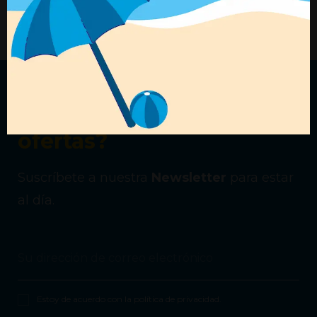
+ Detalles
+ Detalles
¿Quieres recibir nuestras
ofertas?
Suscríbete a nuestra
Newsletter
para estar
al día.
Estoy de acuerdo con la
política de privacidad
.