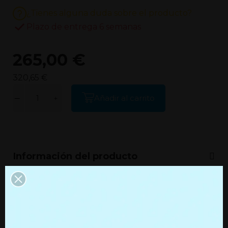
¿Tienes alguna duda sobre el producto?
Plazo de entrega 6 semanas
265,00 €
320,65 €
Añadir al carrito
Información del producto
Información adicional
Productos que quizás te