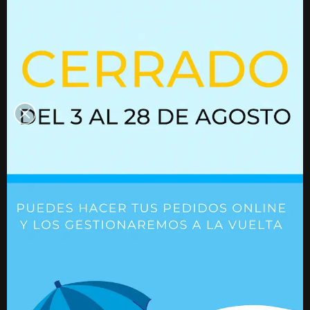
interesen
Resorte de gas con bloqueo
Resorte de gas
02860174
02752252
Ref. 02860174
Ref. 02752252