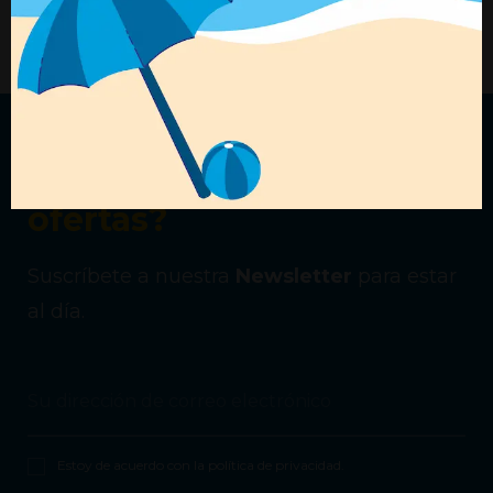
+ Detalles
+ Detalles
¿Quieres recibir nuestras
ofertas?
Suscríbete a nuestra
Newsletter
para estar
al día.
Estoy de acuerdo con la
política de privacidad
.