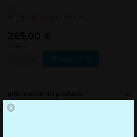
¿Tienes alguna duda sobre el producto?
Plazo de entrega 6 semanas
265,00 €
320,65 €
Añadir al carrito
Información del producto
Información adicional
Productos que quizás te