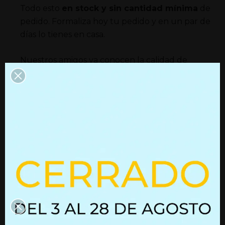
Todo esto
en stock y sin cantidad mínima
de
pedido. Formaliza hoy tu pedido y en un par de
días lo tienes en casa.
Nuestros amigos ya conocen la calidad de
nuestras guías. Seguro que un amigo, o el
amigo de un amigo ya se ha “manchado las
manos” con alguna de nuestras guías en sus
proyectos de camperización. ¡Pregúntales! y si
no conoces a nadie danos la oportunidad de
convencerte! Nuestro equipo estará encantado
de asesorarte para que tu proyecto llegue a
buen puerto sin que te gastes un céntimo más
de lo necesario.
Las imágenes nos las han cedido Álvaro de
Calahorra que con la ayuda de su mujer y a
"ratitos" los fines de semana camperizaron su