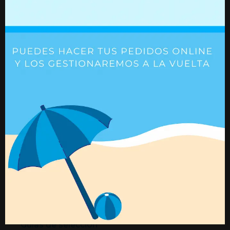
Lancia Voyager.
¡Ánimo que ya estas tardando!
Catégorias del blog
Resortes de gas
Guías telescópicas
Regulación en altura
Actuadores eléctricos
add
Ferias y eventos
Guías de selección