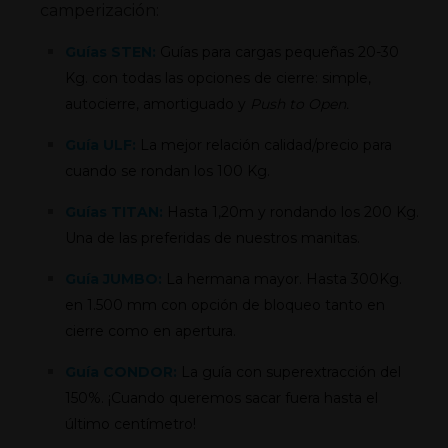
camperización:
Guías STEN:
Guías para cargas pequeñas 20-30
Kg. con todas las opciones de cierre: simple,
autocierre, amortiguado y
Push to Open.
Guía ULF:
La mejor relación calidad/precio para
cuando se rondan los 100 Kg.
Guías TITAN:
Hasta 1,20m y rondando los 200 Kg.
Una de las preferidas de nuestros manitas.
Guía JUMBO:
La hermana mayor. Hasta 300Kg.
en 1.500 mm con opción de bloqueo tanto en
cierre como en apertura.
Guía CONDOR:
La guía con superextracción del
150%. ¡Cuando queremos sacar fuera hasta el
último centímetro!