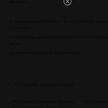
Barcelona.
Si quieres más información de un producto en co
encantados.
Y recuerda, ¡ya queda menos para MetalMadrid! Desp
ganas.
¡Os esperamos el 15 y 16 de noviembre!
Artículos relacionados