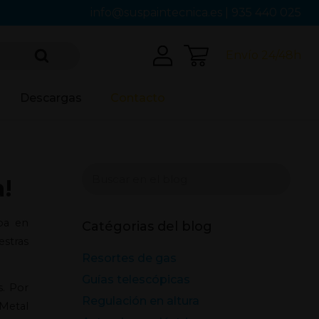
info@suspaintecnica.es
|
935 440 025
Envío 24/48h
Descargas
Contacto
a!
ba en
Catégorias del blog
stras
Resortes de gas
Guías telescópicas
s. Por
Regulación en altura
Metal