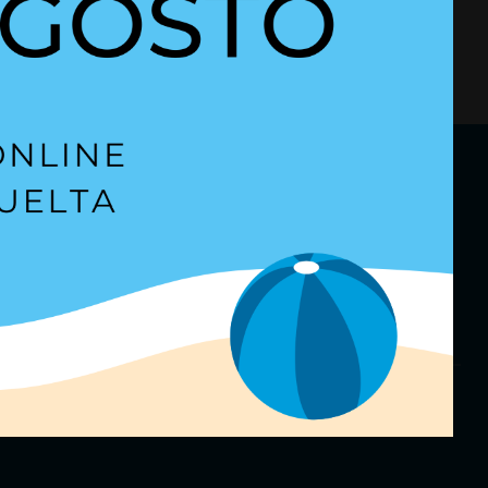
Ver todo
etter
para estar al día.