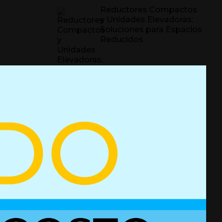
Reductores Compactos
y Unidades Elevadoras:
Soluciones para Espacios
Reducidos
Errores más comunes en
mesas elevables: Causas
y Soluciones prácticas