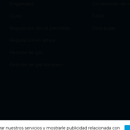
Engranajes
Condiciones de 
Guías
FAQs
Regulación altura pantallas
Descargas
Regulación en altura
Resorte de gas
Resorte de gas bloqueo
rar nuestros servicios y mostrarle publicidad relacionada con