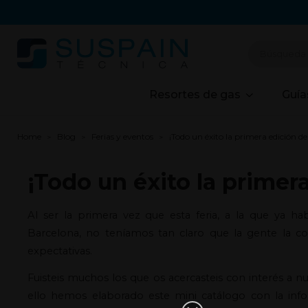
Resortes de gas
Guía
Home
Blog
Ferias y eventos
¡Todo un éxito la primera edición d
¡Todo un éxito la primer
Al ser la primera vez que esta feria, a la que ya h
Barcelona, no teníamos tan claro que la gente la co
expectativas.
Fuisteis muchos los que os acercasteis con interés a n
ello hemos elaborado este mini catálogo con la inf