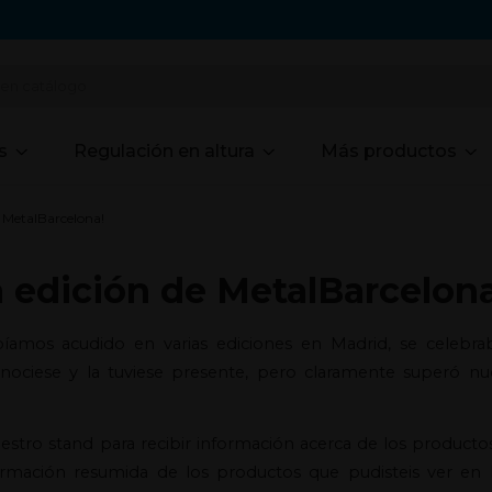
s
Regulación en altura
Más productos
e MetalBarcelona!
a edición de MetalBarcelon
abíamos acudido en varias ediciones en Madrid, se celebra
nociese y la tuviese presente, pero claramente superó nue
uestro stand para recibir información acerca de los producto
ormación resumida de los productos que pudisteis ver en 