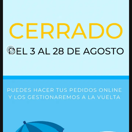
stand que se adapta a las necesidades más
exigentes.
Las estructuras de escritorio Variframe están
disponible desde stock en 3 colores:
Blanco
RAL
9003
,
Gris
RAL 9006
, y
Negro
RAL 9005
para
que encuentres el que mejor se adapta a tu
entorno, y permite tanto una configuración