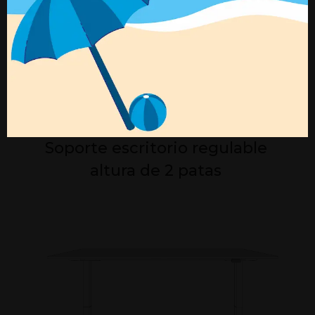
clásica de dos patas como una estructura en L
de tres patas para aquellos que necesitan del
máximo espacio y capacidad de carga para
todos sus equipos.
ver video
Soporte escritorio regulable
altura de 2 patas