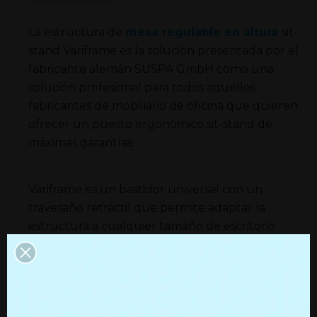
La estructura de
mesa regulable en altura
sit-
stand Variframe es la solución presentada por el
fabricante alemán SUSPA GmbH como una
solución profesional para todos aquellos
fabricantes de mobiliario de oficina que quieren
ofrecer un puesto ergonómico sit-stand de
máximas garantías.
Variframe es un bastidor universal con un
travesaño retráctil que permite adaptar la
estructura a cualquier tamaño de escritorio
desde 1.200 hasta 2.000 mm. Combinado con
las patas telescópicas de SUSPA de recorrido
650 mm componen un moderno y completo
bastidor de
escritorio regulable en altura
sit-