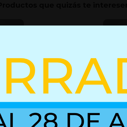
Productos que quizás te interese
 bloqueo
Resorte de gas con bloqueo
Resorte d
02852493
02852458
+ Detalles
+ Detall
Ref. 03052319
Ref. 02852493