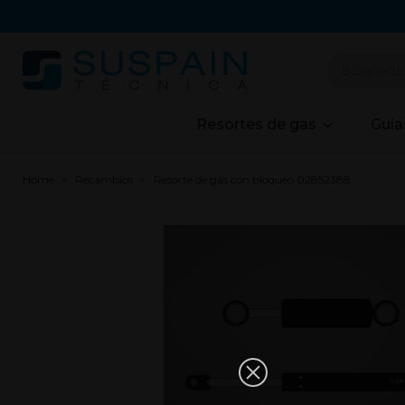
Resortes de gas
Guía
Home
Recambios
Resorte de gas con bloqueo 02852388