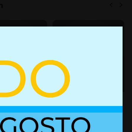
n
e gas con bloqueo
Resorte de gas con bloqueo
02852314
es
+ Detalles
Ref. 02852458
Ref. 02852314