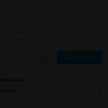
 duda sobre el producto?
ga 6 semanas
Añadir al carrito
l.
l producto
icional