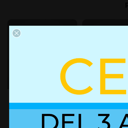
Resorte de gas con bloqueo
Resorte de gas con
01860021
03052319
+ Detalles
+ Detalles
Ref. 01860021