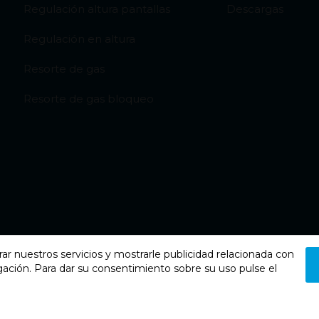
Regulación altura pantallas
Descargas
Regulación en altura
Resorte de gas
Resorte de gas bloqueo
rar nuestros servicios y mostrarle publicidad relacionada con
gación. Para dar su consentimiento sobre su uso pulse el