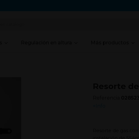
s
Regulación en altura
Más productos
Resorte de
Referencia
02852
+Info
Resorte de gas con
instalación de 554