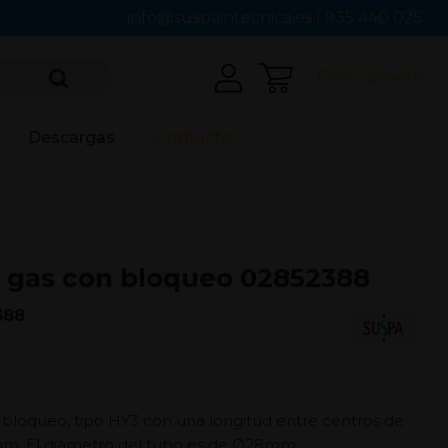
info@suspaintecnica.es
|
935 440 025
Envío 24/48h
Descargas
Contacto
 gas con bloqueo 02852388
388
 bloqueo, tipo HY3 con una longitud entre centros de
mm. El diámetro del tubo es de Ø28mm.