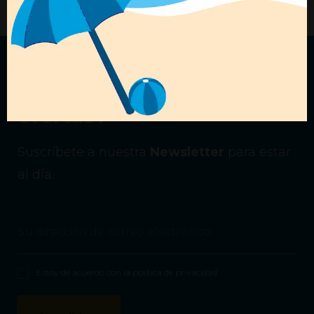
¿Quieres recibir nuestras
ofertas?
Suscríbete a nuestra
Newsletter
para estar
al día.
Estoy de acuerdo con la
política de privacidad
.