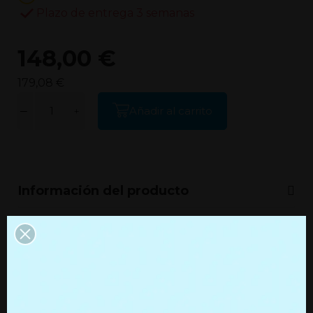
Plazo de entrega 3 semanas
148,00 €
179,08 €
Añadir al carrito
Información del producto
Información adicional
Productos que quizás te
interesen