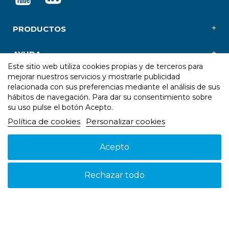
PRODUCTOS
AYUDA
Este sitio web utiliza cookies propias y de terceros para
mejorar nuestros servicios y mostrarle publicidad
NOSOTROS
relacionada con sus preferencias mediante el análisis de sus
hábitos de navegación. Para dar su consentimiento sobre
su uso pulse el botón Acepto.
Política de cookies
Personalizar cookies
Acepto
Aviso legal
Política de cookies
Política de Privacidad
© 2026 - Suspain - Todos los derechos reservados
Rechazar todo