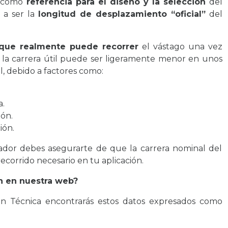
e como
referencia para el diseño y la selección
del
 a ser la
longitud de desplazamiento “oficial”
del
que realmente puede recorrer
el vástago una vez
ca, la carrera útil puede ser ligeramente menor en unos
l, debido a factores como:
a.
ión.
ión.
uador debes asegurarte de que la carrera nominal del
ecorrido necesario en tu aplicación.
n en nuestra web?
in Técnica encontrarás estos datos expresados como